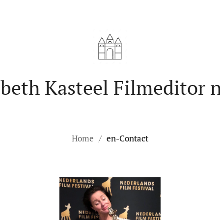
sbeth Kasteel Filmeditor 
Home
en-Contact